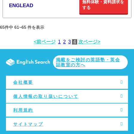
無料体験・資料請求を
ENGLEAD
する
65
件中
61~65
件を表示
<前ページ
1
2
3
4
次ページ>
掲載をご検討の英語塾・英会
話教室の方へ
会社概要
個人情報の取り扱いについて
利用規約
サイトマップ