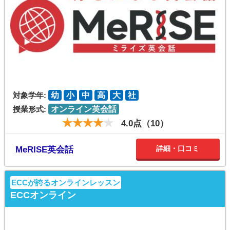
対象学年:
幼
小
中
高
大
社
授業形式:
オンライン英会話
4.0点（10）
詳細・口コミ
MeRISE英会話
ECCが誇るオンラインレッスン
ECCオンライン