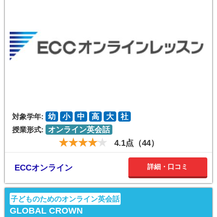
対象学年:
幼
小
中
高
大
社
授業形式:
オンライン英会話
4.1点（44）
詳細・口コミ
ECCオンライン
子どものためのオンライン英会話
GLOBAL CROWN