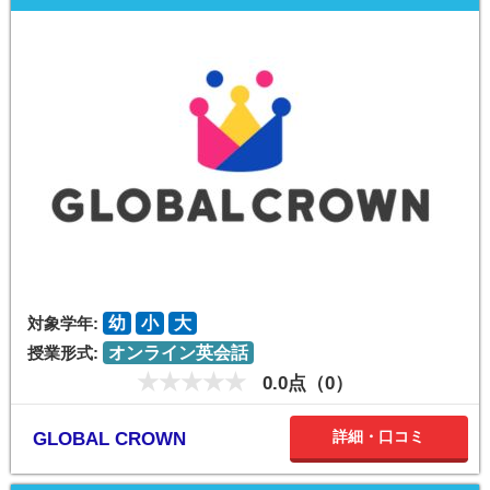
対象学年:
幼
小
大
授業形式:
オンライン英会話
0.0点（0）
詳細・口コミ
GLOBAL CROWN