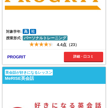
対象学年:
高
社
授業形式:
パーソナルトレーニング
4.4点（23）
詳細・口コミ
PROGRIT
英会話が好きになるレッスン
MeRISE英会話