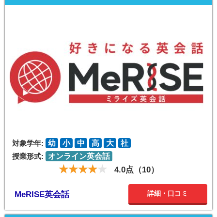
対象学年:
幼
小
中
高
大
社
授業形式:
オンライン英会話
4.0点（10）
詳細・口コミ
MeRISE英会話