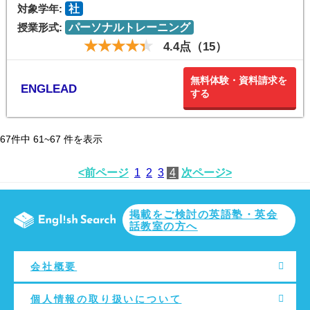
対象学年:
社
授業形式:
パーソナルトレーニング
4.4点（15）
無料体験・資料請求を
ENGLEAD
する
67
件中
61~67
件を表示
<前ページ
1
2
3
4
次ページ>
掲載をご検討の英語塾・英会
話教室の方へ
会社概要
個人情報の取り扱いについて