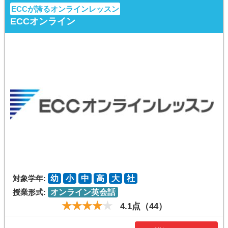
ECCが誇るオンラインレッスン
ECCオンライン
対象学年:
幼
小
中
高
大
社
授業形式:
オンライン英会話
4.1点（44）