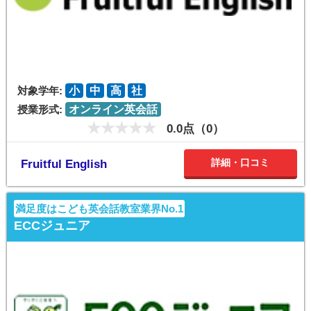
対象学年:
小
中
高
社
授業形式:
オンライン英会話
0.0点（0）
詳細・口コミ
Fruitful English
満足度はこども英会話教室業界No.1
ECCジュニア