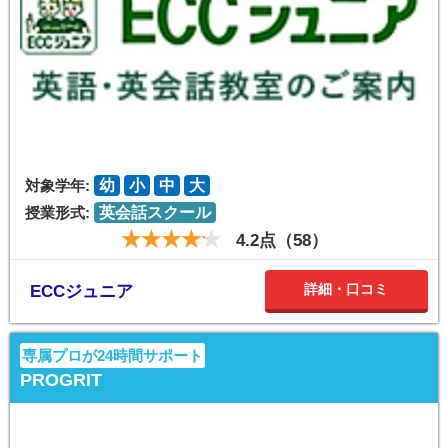
対象学年:
幼
小
中
大
授業形式:
英会話スクール
4.2点（58）
詳細・口コミ
ECCジュニア
専属プロが24時間サポート
PROGRIT