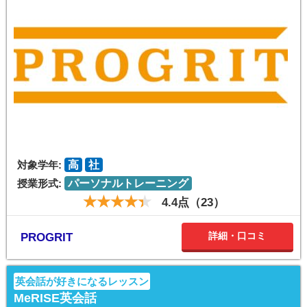
対象学年:
高
社
授業形式:
パーソナルトレーニング
4.4点（23）
詳細・口コミ
PROGRIT
英会話が好きになるレッスン
MeRISE英会話