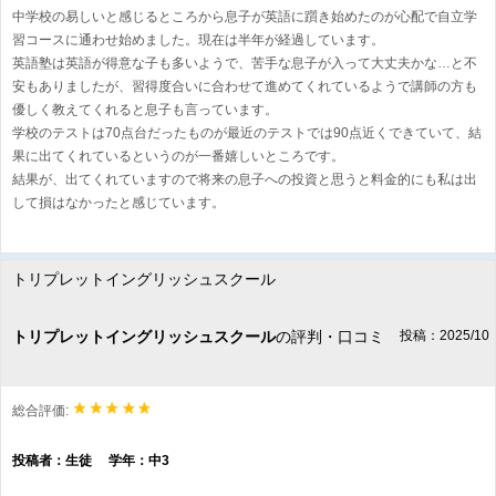
中学校の易しいと感じるところから息子が英語に躓き始めたのが心配で自立学
習コースに通わせ始めました。現在は半年が経過しています。
英語塾は英語が得意な子も多いようで、苦手な息子が入って大丈夫かな…と不
安もありましたが、習得度合いに合わせて進めてくれているようで講師の方も
優しく教えてくれると息子も言っています。
学校のテストは70点台だったものが最近のテストでは90点近くできていて、結
果に出てくれているというのが一番嬉しいところです。
結果が、出てくれていますので将来の息子への投資と思うと料金的にも私は出
して損はなかったと感じています。
トリプレットイングリッシュスクール
トリプレットイングリッシュスクール
の評判・口コミ
投稿：2025/10
総合評価:
投稿者：生徒 学年：中3