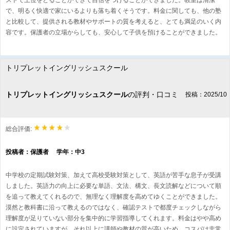
ストで上位をとることができて自信をつけることができました。教室は清潔
で、明るく快適で家にいるよりも落ち着くそうです。料金に関しても、他の塾
と比較して、提供される教材やサポートの質を考えると、とても満足のいく内
容です。保護者の立場からしても、安心して子供を預けることができました。
トリプレットイングリッシュスクール
トリプレットイングリッシュスクール
の評判・口コミ
投稿：2025/10
総合評価:
投稿者：保護者 学年：中3
中学校の定期試験対策、加えて高校受験対策として、英語が苦手な息子が受講
しました。英語力の向上に必要な単語、文法、構文、長文読解などについて順
を追って教えてくれるので、無理なく理解度を高めてゆくことができました。
漠然と教科書に沿って教えるのではなく、確認テストで都度チェックしながら
理解度が足りていない部分を集中的に学習指導してくれます。料金はやや高め
に設定されていますが、それ以上に講師や教材の質が高いため、コスパは非常