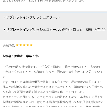
環境も良いのでとてもおすすめできる英語教室だと思いました。
トリプレットイングリッシュスクール
トリプレットイングリッシュスクール
の評判・口コミ
投稿：2025/10
総合評価:
投稿者：保護者 学年：中2
中学2年の娘を持つ母です。中学入学と同時に、通わせ始めました。入塾から
一年ほど立ちましたが、結論から言うと、通わせて大変良かったと思っていま
す。
まず、何よりも講師陣は優秀で信頼できる方々です。私の娘は内向的であまり
他人との関係を築くのが得意ではありませんでしたが、講師の方々が子供たち
が安心して質問や疑問を話せるような環境を作ってくれました。
カリキュラムに関しても、とてもバランスの取れたもので、基礎から応用まで
段階的に学習が進められ、はじめは英語に抵抗感を持っていた子供も学校のテ