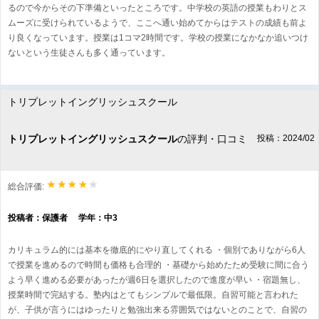
るので今からその下準備といったところです。中学校の英語の授業もわりとス
ムーズに受けられているようで、ここへ通い始めてからはテストの成績も前よ
り良くなっています。授業は1コマ2時間です。学校の授業になかなか追いつけ
ないという生徒さんも多く通っています。
トリプレットイングリッシュスクール
トリプレットイングリッシュスクール
の評判・口コミ
投稿：2024/02
総合評価:
投稿者：保護者 学年：中3
カリキュラム的には基本を徹底的にやり直してくれる ・個別でありながら6人
で授業を進めるので時間も価格も合理的 ・基礎から始めたため受験に間に合う
よう早く進める必要があったが週6日を選択したので進度が早い ・宿題無し、
授業時間で完結する。塾内はとてもシンプルで最低限。自習可能と言われた
が、子供が言うにはゆったりと勉強出来る雰囲気ではないとのことで、自習の