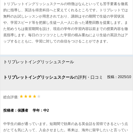
トリプレットイングリッシュスクールの特徴はなんといっても苦手要素を徹底
的に指導し、英語を得意科目へと変えてくれるところです。トリプレットでは
無料のお試しレッスンが用意されており、講師はその期間で生徒の学習状況
や、学習スピード等を把握し生徒一人一人に合った通塾回数を提案します。ま
た初めうちは復習期間を設け、現在の学年の学習内容以前までの授業内容を徹
底指導します。毎日のコツコツとした学習の積み重ねにより生徒の英語力はア
ップするとともに、学習に対しての自信をつけることができます。
トリプレットイングリッシュスクール
トリプレットイングリッシュスクール
の評判・口コミ
投稿：2025/10
総合評価:
投稿者：保護者 学年：中2
中学生の娘が通っています。短期間で効果のある英会話を習得できるという点
がとても気に入って、入会させました。将来は、海外に留学したいと言ってい