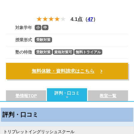
4.1点（
47
）
対象学年
小
中
授業形式
受験対策
塾の特徴
受験対策
資格対策可
無料トライアル
無料体験・資料請求はこちら
評判・口コミ
塾情報TOP
教室一覧
評判・口コミ
トリプレットイングリッシュスクール