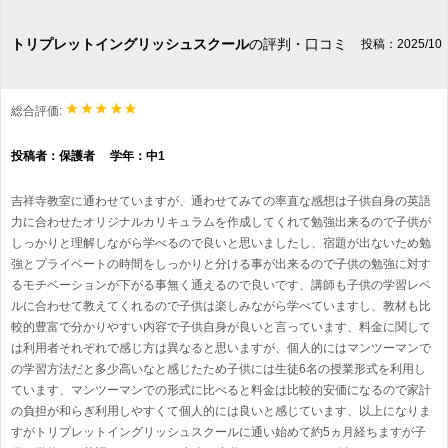
トリプレットイングリッシュスクール
の評判・口コミ
投稿：2025/10
総合評価:
投稿者：保護者 学年：中1
吉祥寺教室に通わせていますが、通わせてみての率直な感想は子供自身の英語
力に合わせたオリジナルカリキュラムを作成してくれて勉強出来るので子供が
しっかりと理解しながら学べるので良いと思いましたし、宿題が出ないため勉
強とプライベートの時間をしっかりと分ける事が出来るので子供の勉強に対す
るモチベーションが下がる事無く通えるので良いです、講師も子供の学習レベ
ルに合わせて教えてくれるので子供は楽しみながら学べていますし、教材も比
較的豊富で分かりやすい内容で子供自身が良いと言っています、料金に関して
は利用者それぞれで感じ方は異なると思いますが、個人的にはマンツーマンで
の学習方法だと多少高いなと感じたため子供には生徒6名の授業形式を利用し
ています、マンツーマンでの形式に比べると料金は比較的安価になるので家計
の負担が和らぎ利用しやすくて個人的には良いと感じています、以上になりま
すがトリプレットイングリッシュスクールに通い始めて約5ヵ月経ちますが子