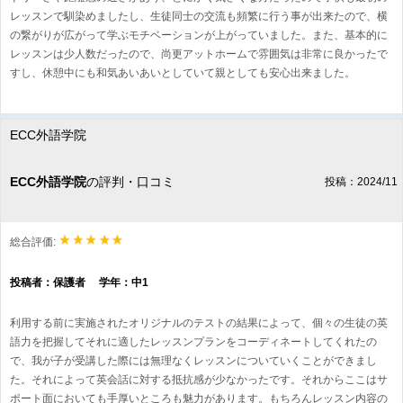
レッスンで馴染めましたし、生徒同士の交流も頻繁に行う事が出来たので、横
の繋がりが広がって学ぶモチベーションが上がっていました。また、基本的に
レッスンは少人数だったので、尚更アットホームで雰囲気は非常に良かったで
すし、休憩中にも和気あいあいとしていて親としても安心出来ました。
ECC外語学院
ECC外語学院
の評判・口コミ
投稿：2024/11
総合評価:
投稿者：保護者 学年：中1
利用する前に実施されたオリジナルのテストの結果によって、個々の生徒の英
語力を把握してそれに適したレッスンプランをコーディネートしてくれたの
で、我が子が受講した際には無理なくレッスンについていくことができまし
た。それによって英会話に対する抵抗感が少なかったです。それからここはサ
ポート面においても手厚いところも魅力があります。もちろんレッスン内容の