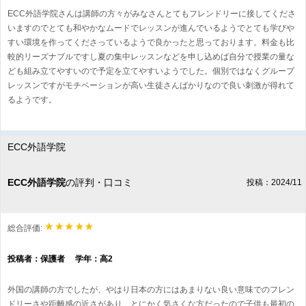
ECC外語学院さんは講師の方々がみなさんとてもフレンドリーに接してくださ
いますのでとても和やかなムードでレッスンが進んでいるようでとても学びや
すい環境を作ってくださっているようで良かったと思っております。料金も比
較的リーズナブルですし夏の集中レッスンなどを申し込めば自分で授業の量な
ども組み立てやすいので予定を立てやすいようでした。個別ではなくグループ
レッスンですがモチベーションが高い生徒さんばかりなので良い刺激が得れて
るようです。
ECC外語学院
ECC外語学院
の評判・口コミ
投稿：2024/11
総合評価:
投稿者：保護者 学年：高2
外国の講師の方でしたが、やはり日本の方にはあまりない良い意味でのフレン
ドリーさや距離感の近さがあり、とにかく気さくな方だったので子供も最初の