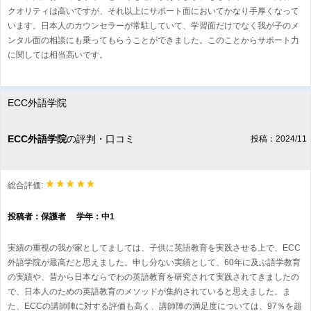
クオリティは高いですが、それ以上にサポート面においてかなり手厚くなって
います。日本人のカウンセラーが常駐していて、学習面だけでなく我が子のメ
ンタル面の相談にも乗ってもらうことができました。このことからサポート力
に関しては相当高いです。
ECC外語学院
ECC外語学院
の評判・口コミ
投稿：2024/11
総合評価:
投稿者：保護者 学年：中1
実績の重視の我が家としてましては、子供に英語教育を実践させる上で、ECC
外語学院が最高だと思えました。申し分ない実績として、60年に及ぶ語学教育
の実績や、昔から日本ならでわの英語教育を研究されて実践されてきましたの
で、日本人のための英語教育のメソッドが集約されていると思えました。ま
た、ECCの講師陣に対する評価も高く、講師陣の満足度については、97％を超