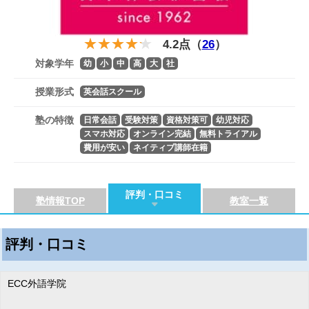
4.2点（
26
）
対象学年
幼
小
中
高
大
社
授業形式
英会話スクール
塾の特徴
日常会話
受験対策
資格対策可
幼児対応
スマホ対応
オンライン完結
無料トライアル
費用が安い
ネイティブ講師在籍
評判・口コミ
塾情報TOP
教室一覧
評判・口コミ
ECC外語学院