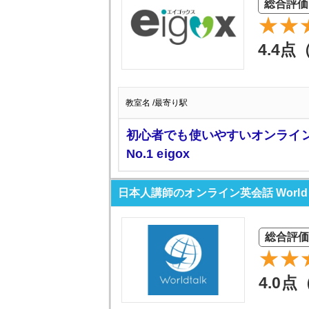
総合評価
4.4点
教室名 /最寄り駅
初心者でも使いやすいオンライ
No.1 eigox
日本人講師のオンライン英会話 World T
総合評
4.0点