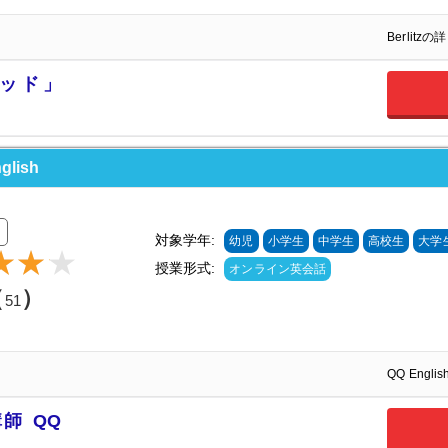
Berlitz
ッド」
lish
対象学年:
幼児
小学生
中学生
高校生
大学
授業形式:
オンライン英会話
（
）
51
QQ Engl
師 QQ