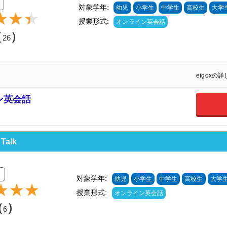
対象学年:
幼児
小学生
中学生
高校生
大学
授業形式:
オンライン英会話
（
）
26
eigoxの
ン英会話
alk
価
対象学年:
幼児
小学生
中学生
高校生
大学
授業形式:
オンライン英会話
（
）
6