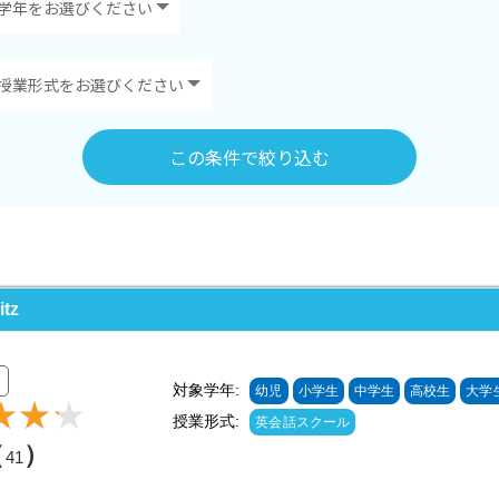
この条件で絞り込む
tz
対象学年:
幼児
小学生
中学生
高校生
大学
授業形式:
英会話スクール
（
）
41