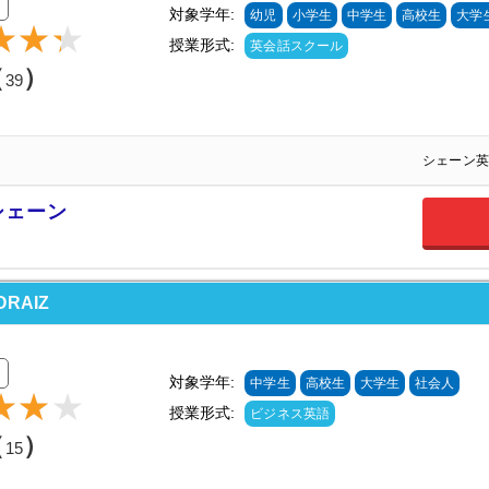
対象学年:
幼児
小学生
中学生
高校生
大学
授業形式:
英会話スクール
（
）
39
シェーン英
シェーン
RAIZ
対象学年:
中学生
高校生
大学生
社会人
授業形式:
ビジネス英語
（
）
15