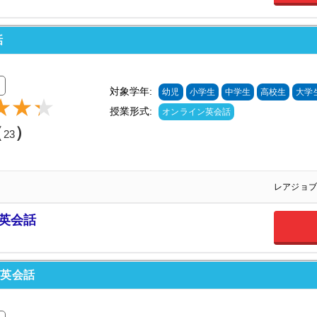
話
対象学年:
幼児
小学生
中学生
高校生
大学
授業形式:
オンライン英会話
（
）
23
レアジョブ
ブ英会話
ン英会話