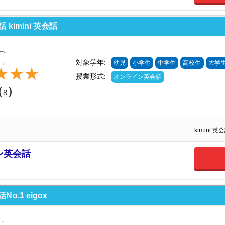
imini 英会話
価
対象学年:
幼児
小学生
中学生
高校生
大学
授業形式:
オンライン英会話
（
）
8
kimini
ン英会話
.1 eigox