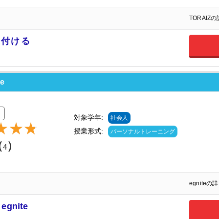
TORAIZ
付ける
e
価
対象学年:
社会人
授業形式:
パーソナルトレーニング
（
）
4
egnite
nite