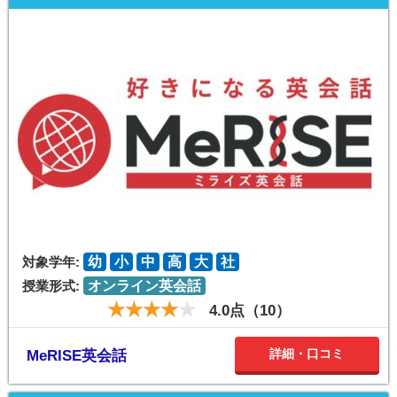
対象学年:
幼
小
中
高
大
社
授業形式:
オンライン英会話
4.0点（10）
詳細・口コミ
MeRISE英会話