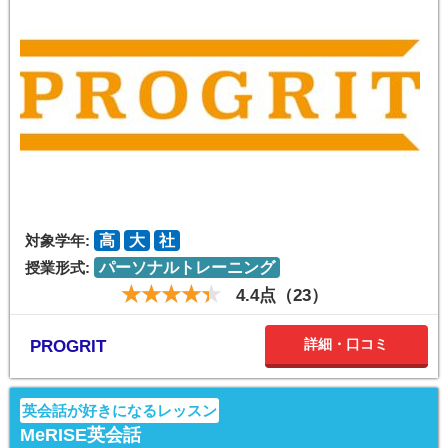
対象学年:
高
大
社
授業形式:
パーソナルトレーニング
4.4点（23）
詳細・口コミ
PROGRIT
英会話が好きになるレッスン
MeRISE英会話