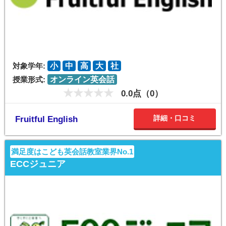
対象学年:
小
中
高
大
社
授業形式:
オンライン英会話
0.0点（0）
詳細・口コミ
Fruitful English
満足度はこども英会話教室業界No.1
ECCジュニア