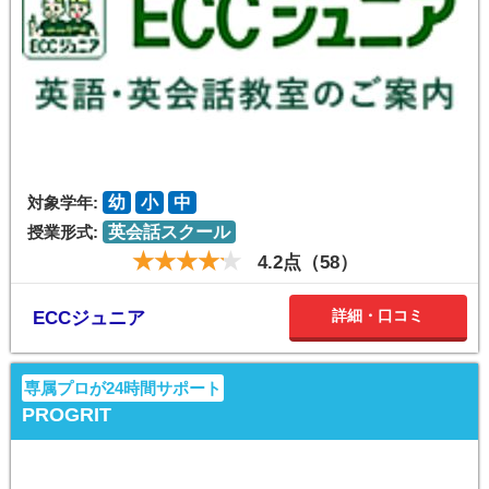
対象学年:
幼
小
中
授業形式:
英会話スクール
4.2点（58）
詳細・口コミ
ECCジュニア
専属プロが24時間サポート
PROGRIT