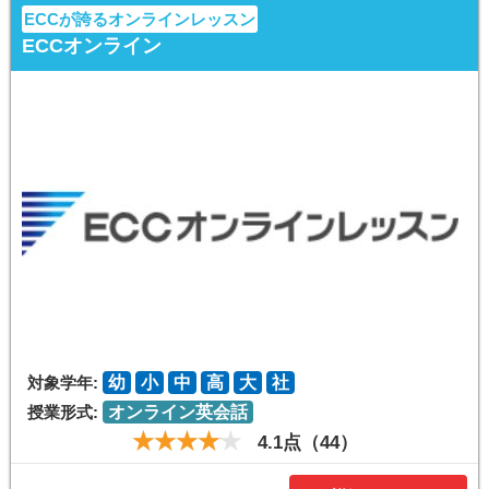
ECCが誇るオンラインレッスン
ECCオンライン
対象学年:
幼
小
中
高
大
社
授業形式:
オンライン英会話
4.1点（44）