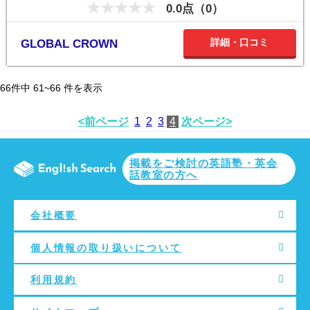
0.0点（0）
詳細・口コミ
GLOBAL CROWN
66
件中
61~66
件を表示
<前ページ
1
2
3
4
次ページ>
掲載をご検討の英語塾・英会
話教室の方へ
会社概要
個人情報の取り扱いについて
利用規約