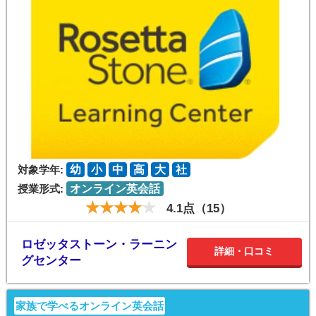
対象学年:
幼
小
中
高
大
社
授業形式:
オンライン英会話
4.1点（15）
ロゼッタストーン・ラーニン
詳細・口コミ
グセンター
家族で学べるオンライン英会話