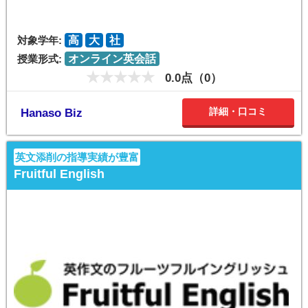
対象学年:
高
大
社
授業形式:
オンライン英会話
0.0点（0）
詳細・口コミ
Hanaso Biz
英文添削の指導実績が豊富
Fruitful English