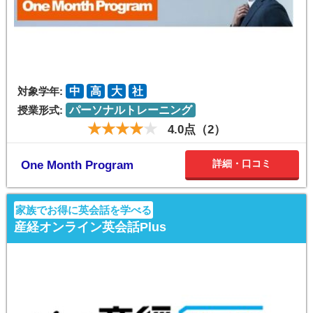
対象学年:
中
高
大
社
授業形式:
パーソナルトレーニング
4.0点（2）
詳細・口コミ
One Month Program
家族でお得に英会話を学べる
産経オンライン英会話Plus