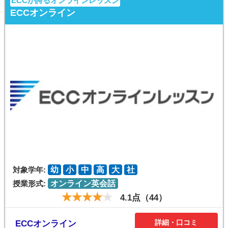
ECCが誇るオンラインレッスン
ECCオンライン
対象学年:
幼
小
中
高
大
社
授業形式:
オンライン英会話
4.1点（44）
詳細・口コミ
ECCオンライン