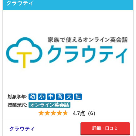
クラウティ
対象学年:
幼
小
中
高
大
社
授業形式:
オンライン英会話
4.7点（6）
詳細・口コミ
クラウティ