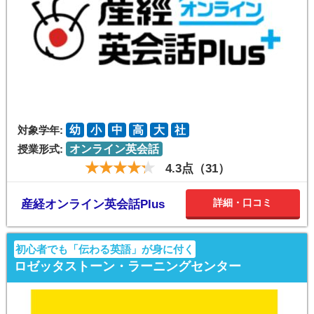
対象学年:
幼
小
中
高
大
社
授業形式:
オンライン英会話
4.3点（31）
詳細・口コミ
産経オンライン英会話Plus
初心者でも「伝わる英語」が身に付く
ロゼッタストーン・ラーニングセンター