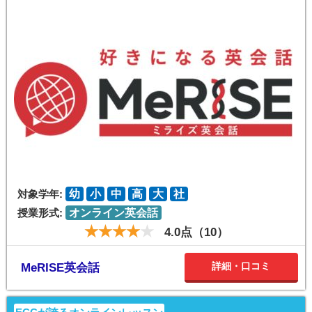
対象学年:
幼
小
中
高
大
社
授業形式:
オンライン英会話
4.0点（10）
詳細・口コミ
MeRISE英会話