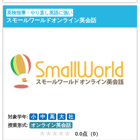
英検指導・やり直し英語に強い
スモールワールドオンライン英会話
対象学年:
小
中
高
大
社
授業形式:
オンライン英会話
0.0点（0）