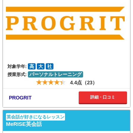
対象学年:
高
大
社
授業形式:
パーソナルトレーニング
4.4点（23）
詳細・口コミ
PROGRIT
英会話が好きになるレッスン
MeRISE英会話