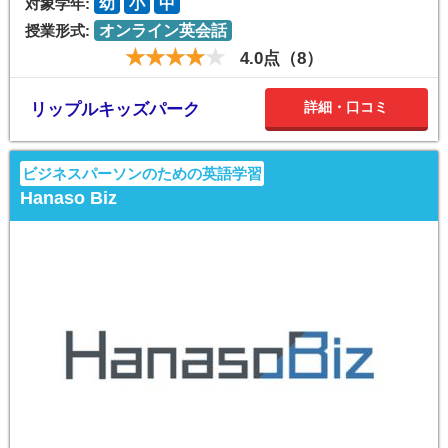
対象学年:
幼
小
中
授業形式:
オンライン英会話
4.0点（8）
詳細・口コミ
リップルキッズパーク
ビジネスパーソンのための英語学習
Hanaso Biz