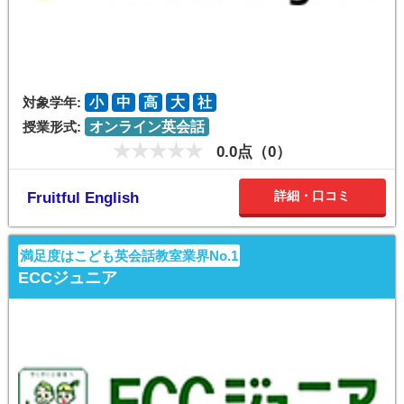
対象学年:
小
中
高
大
社
授業形式:
オンライン英会話
0.0点（0）
詳細・口コミ
Fruitful English
満足度はこども英会話教室業界No.1
ECCジュニア