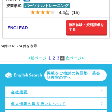
授業形式:
パーソナルトレーニング
4.4点（15）
無料体験・資料請求を
ENGLEAD
する
74
件中
61~74
件を表示
<前ページ
1
2
3
4
次ページ>
掲載をご検討の英語塾・英会
話教室の方へ
会社概要
個人情報の取り扱いについて