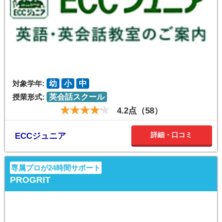
対象学年:
幼
小
中
授業形式:
英会話スクール
4.2点（58）
詳細・口コミ
ECCジュニア
専属プロが24時間サポート
PROGRIT