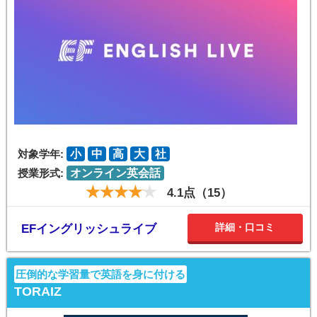
対象学年:
小
中
高
大
社
授業形式:
オンライン英会話
4.1点（15）
詳細・口コミ
EFイングリッシュライブ
圧倒的な学習量で英語を身に付ける
TORAIZ