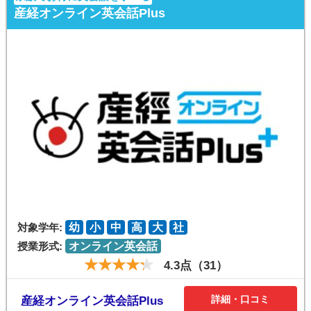
産経オンライン英会話Plus
対象学年:
幼
小
中
高
大
社
授業形式:
オンライン英会話
4.3点（31）
詳細・口コミ
産経オンライン英会話Plus