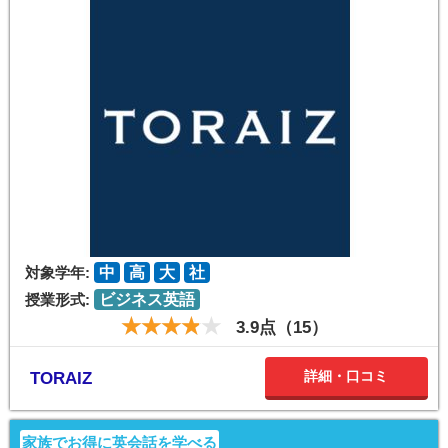
対象学年:
中
高
大
社
授業形式:
ビジネス英語
3.9点（15）
詳細・口コミ
TORAIZ
家族でお得に英会話を学べる