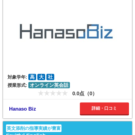
対象学年:
高
大
社
授業形式:
オンライン英会話
0.0点（0）
詳細・口コミ
Hanaso Biz
英文添削の指導実績が豊富