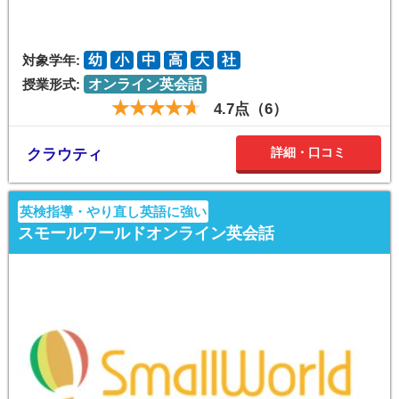
対象学年:
幼
小
中
高
大
社
授業形式:
オンライン英会話
4.7点（6）
詳細・口コミ
クラウティ
英検指導・やり直し英語に強い
スモールワールドオンライン英会話