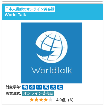
日本人講師のオンライン英会話
World Talk
対象学年:
幼
小
中
高
大
社
授業形式:
オンライン英会話
4.0点（6）