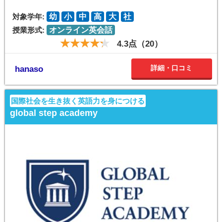
対象学年:
幼
小
中
高
大
社
授業形式:
オンライン英会話
4.3点（20）
詳細・口コミ
hanaso
国際社会を生き抜く英語力を身につける
global step academy