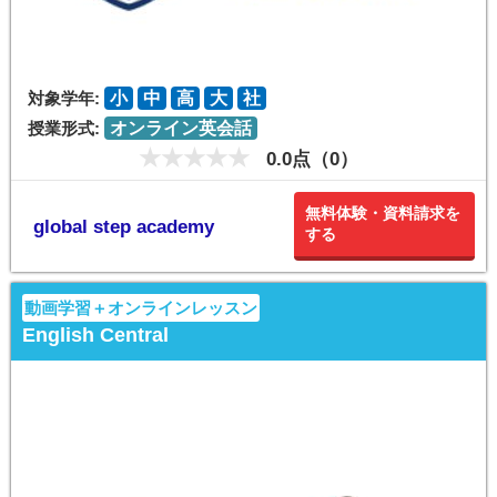
対象学年:
小
中
高
大
社
授業形式:
オンライン英会話
0.0点（0）
無料体験・資料請求を
global step academy
する
動画学習＋オンラインレッスン
English Central