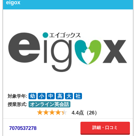
eigox
対象学年:
幼
小
中
高
大
社
授業形式:
オンライン英会話
4.4点（26）
詳細・口コミ
7070537278