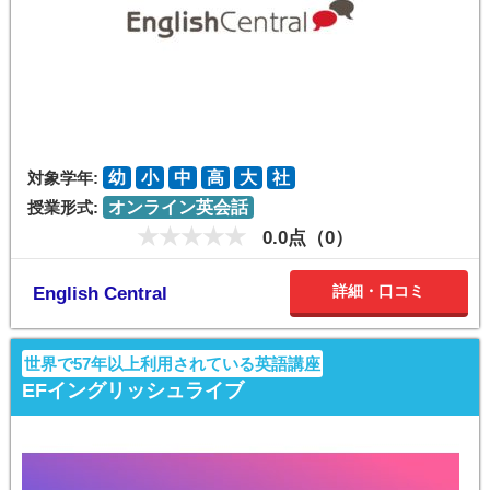
対象学年:
幼
小
中
高
大
社
授業形式:
オンライン英会話
0.0点（0）
詳細・口コミ
English Central
世界で57年以上利用されている英語講座
EFイングリッシュライブ