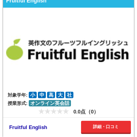
Fruitful English
対象学年:
小
中
高
大
社
授業形式:
オンライン英会話
0.0点（0）
詳細・口コミ
Fruitful English