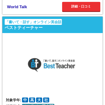
詳細・口コミ
World Talk
「書いて・話す」オンライン英会話
ベストティーチャー
対象学年:
中
高
大
社