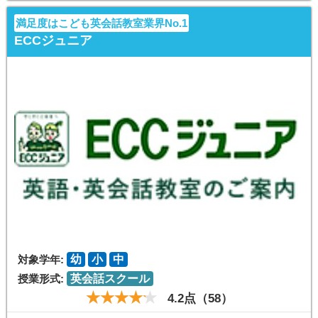
満足度はこども英会話教室業界No.1
ECCジュニア
対象学年:
幼
小
中
授業形式:
英会話スクール
4.2点（58）