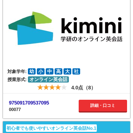
対象学年:
幼
小
中
高
大
社
授業形式:
オンライン英会話
4.0点（8）
975091709537095
詳細・口コミ
00077
初心者でも使いやすいオンライン英会話No.1