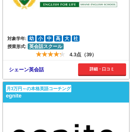
対象学年:
幼
小
中
高
大
社
授業形式:
英会話スクール
4.3点（39）
詳細・口コミ
シェーン英会話
月3万円～の本格英語コーチング
egnite