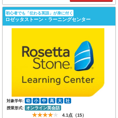
初心者でも「伝わる英語」が身に付く
ロゼッタストーン・ラーニングセンター
対象学年:
幼
小
中
高
大
社
授業形式:
オンライン英会話
4.1点（15）