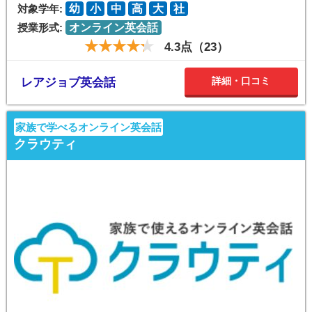
対象学年:
幼
小
中
高
大
社
授業形式:
オンライン英会話
4.3点（23）
詳細・口コミ
レアジョブ英会話
家族で学べるオンライン英会話
クラウティ