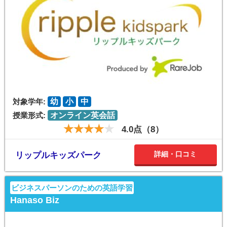
対象学年:
幼
小
中
授業形式:
オンライン英会話
4.0点（8）
詳細・口コミ
リップルキッズパーク
ビジネスパーソンのための英語学習
Hanaso Biz