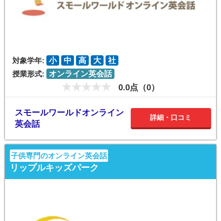
対象学年:
小
中
高
大
社
授業形式:
オンライン英会話
0.0点（0）
スモールワールドオンライン
詳細・口コミ
英会話
子供専門のオンライン英会話
リップルキッズパーク