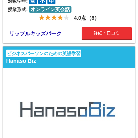
対象学年:
幼
小
中
授業形式:
オンライン英会話
4.0点（8）
詳細・口コミ
リップルキッズパーク
ビジネスパーソンのための英語学習
Hanaso Biz