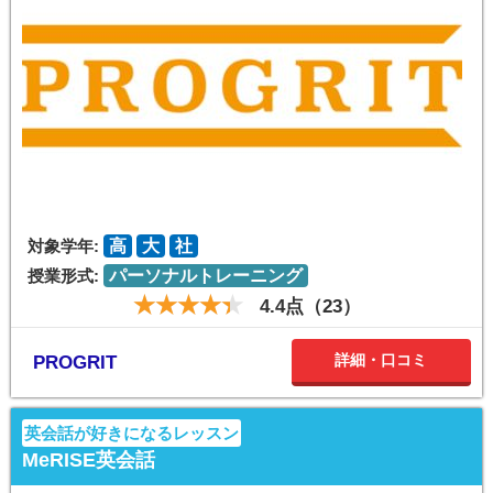
対象学年:
高
大
社
授業形式:
パーソナルトレーニング
4.4点（23）
詳細・口コミ
PROGRIT
英会話が好きになるレッスン
MeRISE英会話