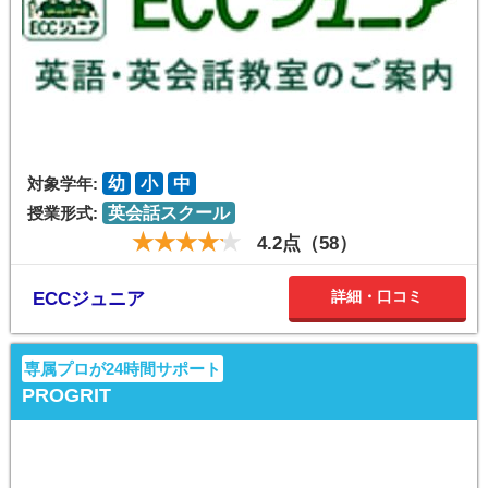
対象学年:
幼
小
中
授業形式:
英会話スクール
4.2点（58）
詳細・口コミ
ECCジュニア
専属プロが24時間サポート
PROGRIT