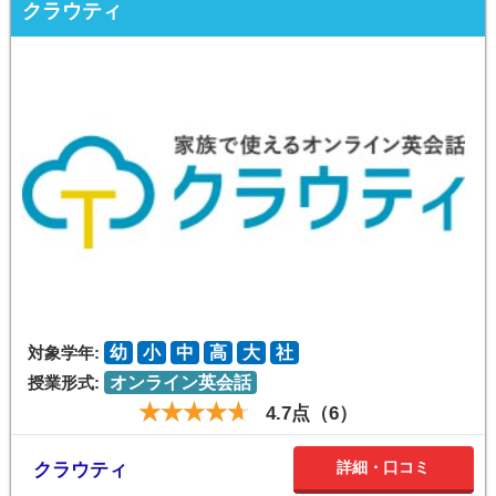
クラウティ
対象学年:
幼
小
中
高
大
社
授業形式:
オンライン英会話
4.7点（6）
詳細・口コミ
クラウティ