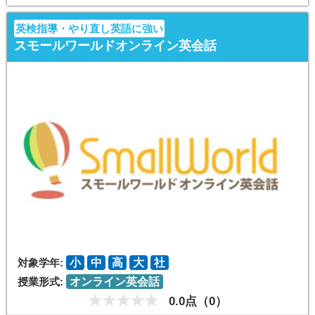
英検指導・やり直し英語に強い
スモールワールドオンライン英会話
対象学年:
小
中
高
大
社
授業形式:
オンライン英会話
0.0点（0）