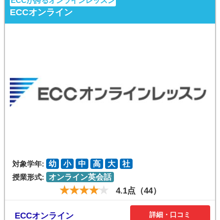
ECCが誇るオンラインレッスン
ECCオンライン
対象学年:
幼
小
中
高
大
社
授業形式:
オンライン英会話
4.1点（44）
詳細・口コミ
ECCオンライン