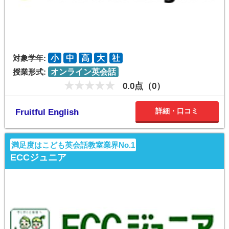
対象学年:
小
中
高
大
社
授業形式:
オンライン英会話
0.0点（0）
詳細・口コミ
Fruitful English
満足度はこども英会話教室業界No.1
ECCジュニア