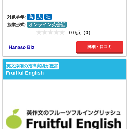
対象学年:
高
大
社
授業形式:
オンライン英会話
0.0点（0）
詳細・口コミ
Hanaso Biz
英文添削の指導実績が豊富
Fruitful English