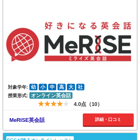
対象学年:
幼
小
中
高
大
社
授業形式:
オンライン英会話
4.0点（10）
詳細・口コミ
MeRISE英会話