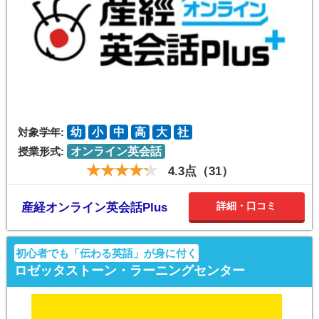
対象学年:
幼
小
中
高
大
社
授業形式:
オンライン英会話
4.3点（31）
詳細・口コミ
産経オンライン英会話Plus
初心者でも「伝わる英語」が身に付く
ロゼッタストーン・ラーニングセンター