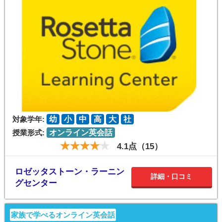
対象学年:
幼
小
中
高
大
社
授業形式:
オンライン英会話
4.1点（15）
ロゼッタストーン・ラーニン
詳細・口コミ
グセンター
家族で学べるオンライン英会話