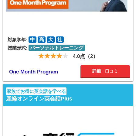
対象学年:
中
高
大
社
授業形式:
パーソナルトレーニング
4.0点（2）
詳細・口コミ
One Month Program
家族でお得に英会話を学べる
産経オンライン英会話Plus