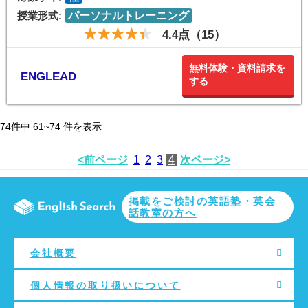
授業形式:
パーソナルトレーニング
4.4点（15）
無料体験・資料請求を
ENGLEAD
する
74
件中
61~74
件を表示
<前ページ
1
2
3
4
次ページ>
掲載をご検討の英語塾・英会
話教室の方へ
会社概要
個人情報の取り扱いについて