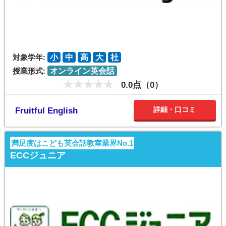
対象学年:
小
中
高
大
社
授業形式:
オンライン英会話
0.0点（0）
詳細・口コミ
Fruitful English
満足度はこども英会話教室業界No.1
ECCジュニア