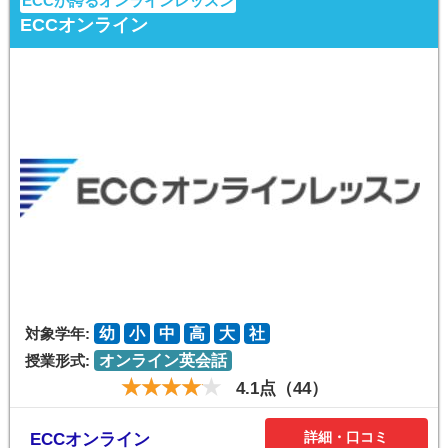
ECCが誇るオンラインレッスン
ECCオンライン
対象学年:
幼
小
中
高
大
社
授業形式:
オンライン英会話
4.1点（44）
詳細・口コミ
ECCオンライン