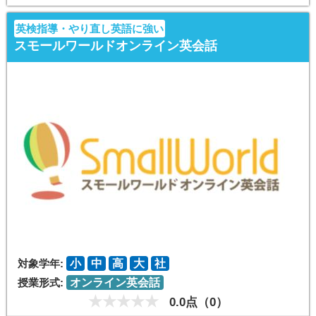
英検指導・やり直し英語に強い
スモールワールドオンライン英会話
対象学年:
小
中
高
大
社
授業形式:
オンライン英会話
0.0点（0）