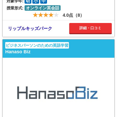
対象学年:
幼
小
中
授業形式:
オンライン英会話
4.0点（8）
詳細・口コミ
リップルキッズパーク
ビジネスパーソンのための英語学習
Hanaso Biz