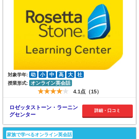
対象学年:
幼
小
中
高
大
社
授業形式:
オンライン英会話
4.1点（15）
ロゼッタストーン・ラーニン
詳細・口コミ
グセンター
家族で学べるオンライン英会話