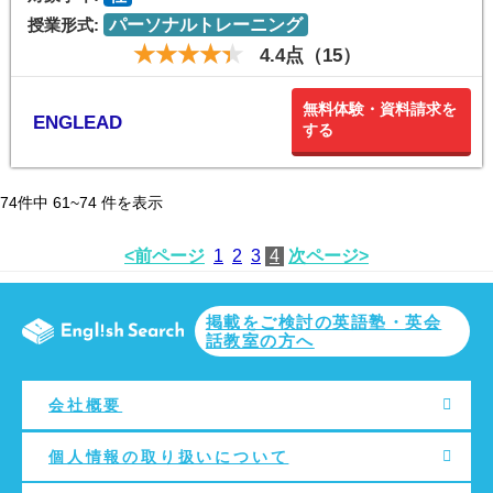
授業形式:
パーソナルトレーニング
4.4点（15）
無料体験・資料請求を
ENGLEAD
する
74
件中
61~74
件を表示
<前ページ
1
2
3
4
次ページ>
掲載をご検討の英語塾・英会
話教室の方へ
会社概要
個人情報の取り扱いについて