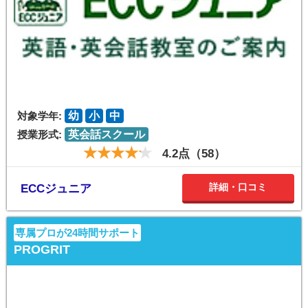
対象学年:
幼
小
中
授業形式:
英会話スクール
4.2点（58）
詳細・口コミ
ECCジュニア
専属プロが24時間サポート
PROGRIT