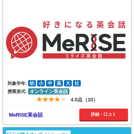
対象学年:
幼
小
中
高
大
社
授業形式:
オンライン英会話
4.0点（10）
詳細・口コミ
MeRISE英会話