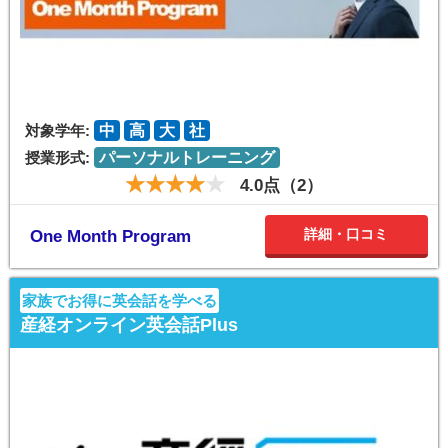
対象学年:
中
高
大
社
授業形式:
パーソナルトレーニング
4.0点（2）
詳細・口コミ
One Month Program
家族でお得に英会話を学べる
産経オンライン英会話Plus