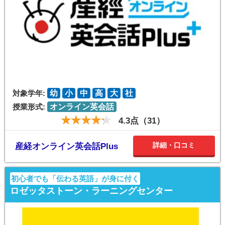
対象学年:
幼
小
中
高
大
社
授業形式:
オンライン英会話
4.3点（31）
詳細・口コミ
産経オンライン英会話Plus
初心者でも「伝わる英語」が身に付く
ロゼッタストーン・ラーニングセンター