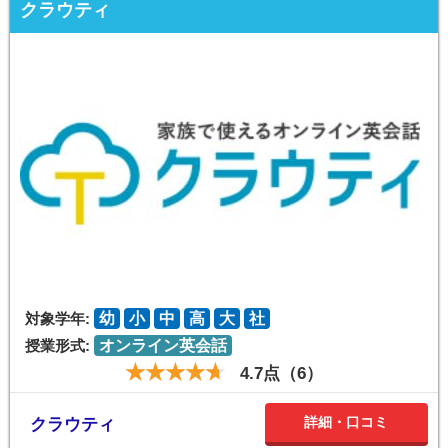
クラウティ
対象学年:
幼
小
中
高
大
社
授業形式:
オンライン英会話
4.7点（6）
詳細・口コミ
クラウティ