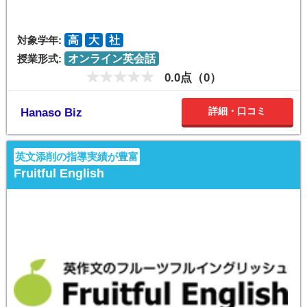
対象学年:
高
大
社
授業形式:
オンライン英会話
0.0点（0）
詳細・口コミ
Hanaso Biz
英文添削の指導実績が豊富
Fruitful English