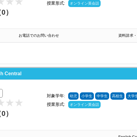
授業形式:
オンライン英会話
（0）
お電話でのお問い合わせ
資料請求・
Central
対象学年:
幼児
小学生
中学生
高校生
大学
授業形式:
オンライン英会話
（0）