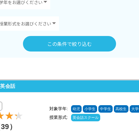
この条件で絞り込む
ン英会話
対象学年:
幼児
小学生
中学生
高校生
大学
授業形式:
英会話スクール
（39）