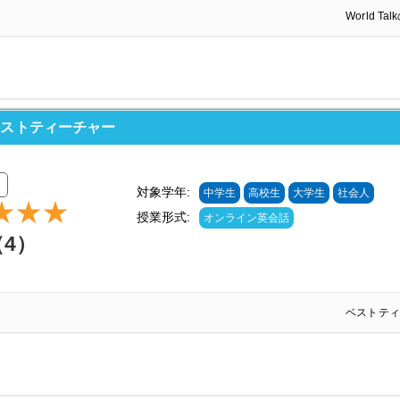
World T
ベストティーチャー
対象学年:
中学生
高校生
大学生
社会人
授業形式:
オンライン英会話
（4）
ベストティ