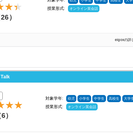
対象学年:
幼児
小学生
中学生
高校生
大学
授業形式:
オンライン英会話
（26）
eigoxの
alk
対象学年:
幼児
小学生
中学生
高校生
大学
授業形式:
オンライン英会話
（6）