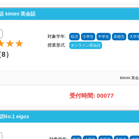
imini 英会話
対象学年:
幼児
小学生
中学生
高校生
大学
授業形式:
オンライン英会話
（8）
kimini
受付時間: 00077
.1 eigox