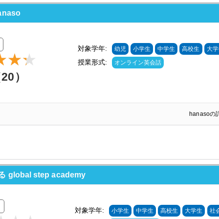
naso
対象学年:
幼児
小学生
中学生
高校生
大学
授業形式:
オンライン英会話
（20）
hanaso
al step academy
対象学年:
小学生
中学生
高校生
大学生
社