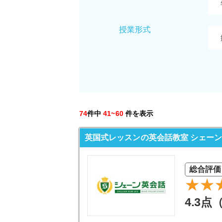
授業形式
74
件中
41~60
件を表示
英国式レッスンの英会話教室 シェー
総合評価
4.3点