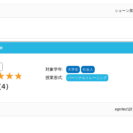
シェーン英
e
対象学年:
大学生
社会人
授業形式:
パーソナルトレーニング
（4）
egnite