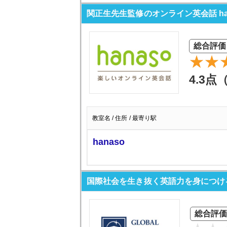
関正生先生監修のオンライン英会話 ha
総合評価
4.3点
教室名 / 住所 / 最寄り駅
hanaso
国際社会を生き抜く英語力を身につける glob
総合評価