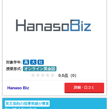
対象学年:
高
大
社
授業形式:
オンライン英会話
0.0点（0）
詳細・口コミ
Hanaso Biz
英文添削の指導実績が豊富