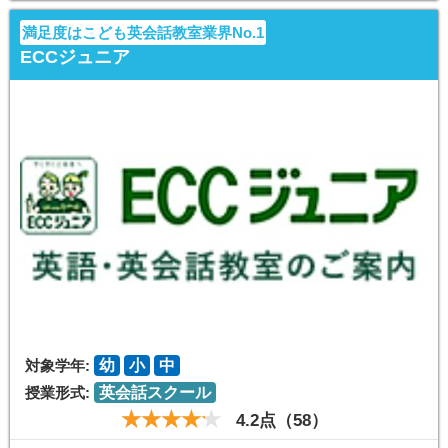
満足度はこども英会話教室業界No.1
ECCジュニア
対象学年:
幼
小
中
授業形式:
英会話スクール
4.2点（58）