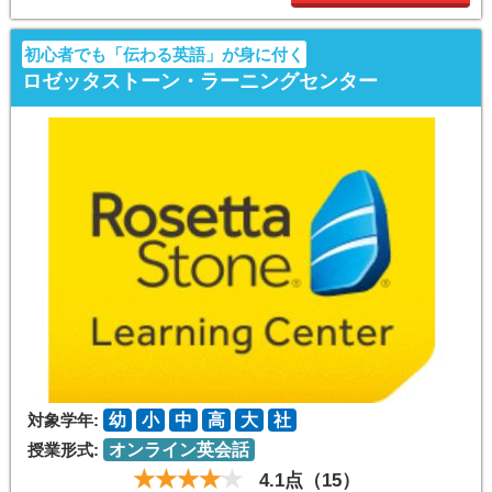
初心者でも「伝わる英語」が身に付く
ロゼッタストーン・ラーニングセンター
対象学年:
幼
小
中
高
大
社
授業形式:
オンライン英会話
4.1点（15）