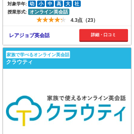
対象学年:
幼
小
中
高
大
社
授業形式:
オンライン英会話
4.3点（23）
詳細・口コミ
レアジョブ英会話
家族で学べるオンライン英会話
クラウティ