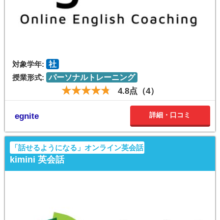
対象学年:
社
授業形式:
パーソナルトレーニング
4.8点（4）
詳細・口コミ
egnite
「話せるようになる」オンライン英会話
kimini 英会話