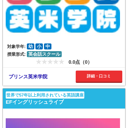
対象学年:
幼
小
中
授業形式:
英会話スクール
0.0点（0）
詳細・口コミ
プリンス英米学院
世界で57年以上利用されている英語講座
EFイングリッシュライブ