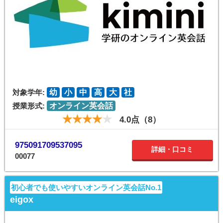
対象学年:
幼
小
中
高
大
社
授業形式:
オンライン英会話
4.0点（8）
975091709537095
詳細・口コミ
00077
初心者でも使いやすいオンライン英会話No.1
eigox