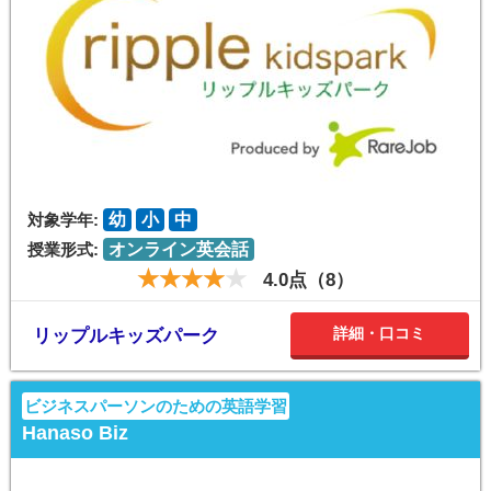
対象学年:
幼
小
中
授業形式:
オンライン英会話
4.0点（8）
詳細・口コミ
リップルキッズパーク
ビジネスパーソンのための英語学習
Hanaso Biz