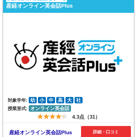
産経オンライン英会話Plus
対象学年:
幼
小
中
高
大
社
授業形式:
オンライン英会話
4.3点（31）
詳細・口コミ
産経オンライン英会話Plus