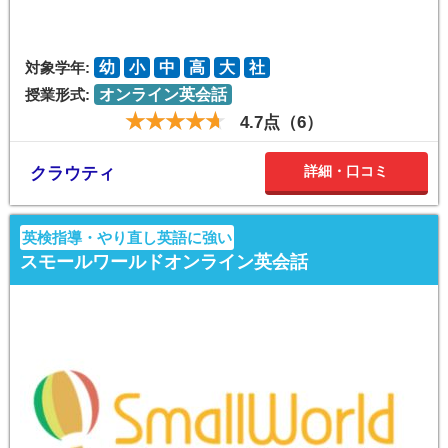
対象学年:
幼
小
中
高
大
社
授業形式:
オンライン英会話
4.7点（6）
詳細・口コミ
クラウティ
英検指導・やり直し英語に強い
スモールワールドオンライン英会話