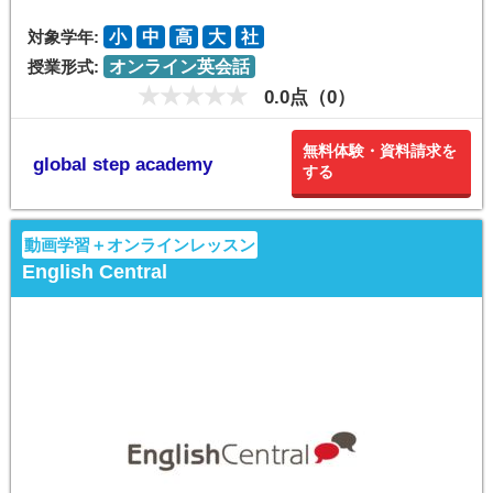
対象学年:
小
中
高
大
社
授業形式:
オンライン英会話
0.0点（0）
無料体験・資料請求を
global step academy
する
動画学習＋オンラインレッスン
English Central