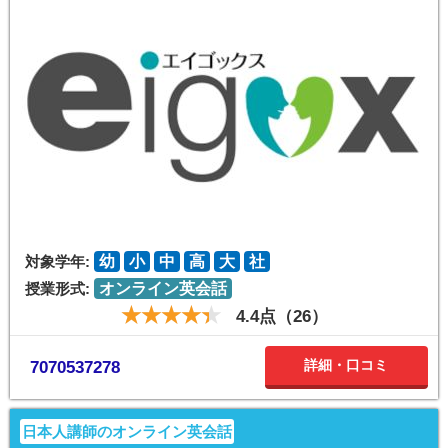
対象学年:
幼
小
中
高
大
社
授業形式:
オンライン英会話
4.4点（26）
詳細・口コミ
7070537278
日本人講師のオンライン英会話