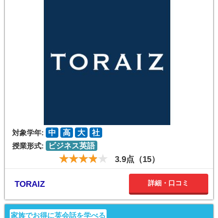
対象学年:
中
高
大
社
授業形式:
ビジネス英語
3.9点（15）
詳細・口コミ
TORAIZ
家族でお得に英会話を学べる