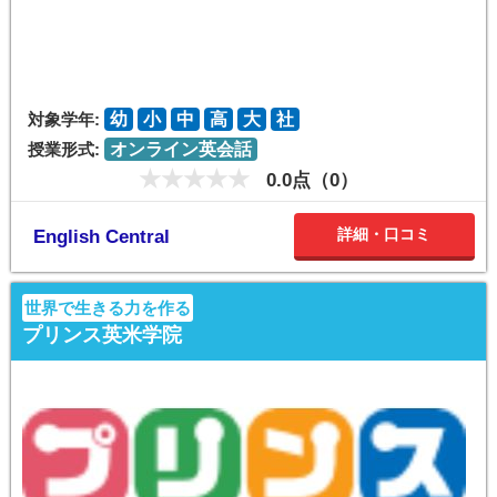
対象学年:
幼
小
中
高
大
社
授業形式:
オンライン英会話
0.0点（0）
詳細・口コミ
English Central
世界で生きる力を作る
プリンス英米学院