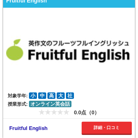
Fruitful English
対象学年:
小
中
高
大
社
授業形式:
オンライン英会話
0.0点（0）
詳細・口コミ
Fruitful English