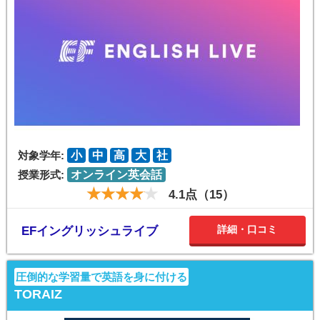
対象学年:
小
中
高
大
社
授業形式:
オンライン英会話
4.1点（15）
詳細・口コミ
EFイングリッシュライブ
圧倒的な学習量で英語を身に付ける
TORAIZ