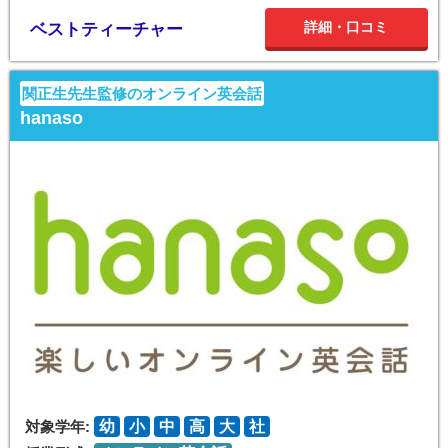
詳細・口コミ
ベストティーチャー
関正生先生監修のオンライン英会話
hanaso
対象学年:
幼
小
中
高
大
社