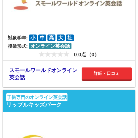
対象学年:
小
中
高
大
社
授業形式:
オンライン英会話
0.0点（0）
スモールワールドオンライン
詳細・口コミ
英会話
子供専門のオンライン英会話
リップルキッズパーク