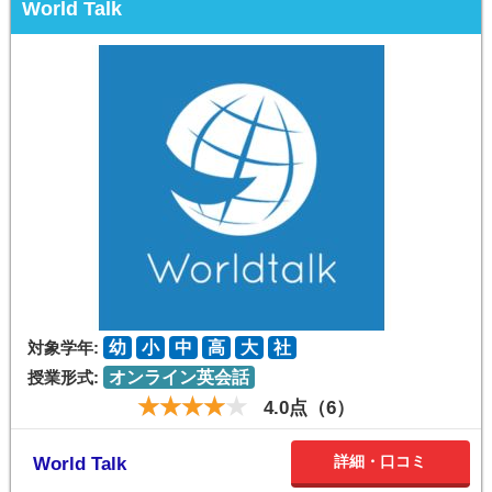
World Talk
対象学年:
幼
小
中
高
大
社
授業形式:
オンライン英会話
4.0点（6）
詳細・口コミ
World Talk