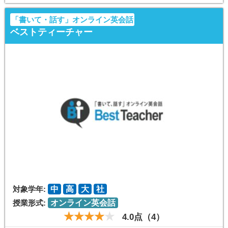
「書いて・話す」オンライン英会話
ベストティーチャー
対象学年:
中
高
大
社
授業形式:
オンライン英会話
4.0点（4）