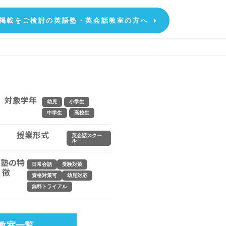
掲載をご検討の英語塾・英会話教室の方へ
対象学年
幼児
小学生
中学生
高校生
授業形式
英会話スクー
ル
塾の特
日常会話
受験対策
徴
資格対策可
幼児対応
無料トライアル
教室一覧