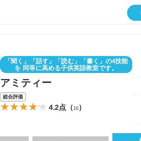
「聞く」「話す」「読む」「書く」の4技能
を 同等に高める子供英語教室です。
アミティー
総合評価
4.2点（
）
10