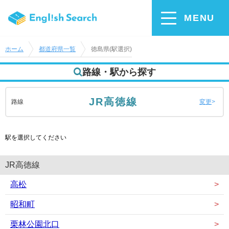
MENU
ホーム
都道府県一覧
徳島県(駅選択)
路線・駅から探す
JR高徳線
路線
変更
駅を選択してください
JR高徳線
高松
昭和町
栗林公園北口