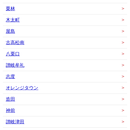
栗林
木太町
屋島
古高松南
八栗口
讃岐牟礼
志度
オレンジタウン
造田
神前
讃岐津田