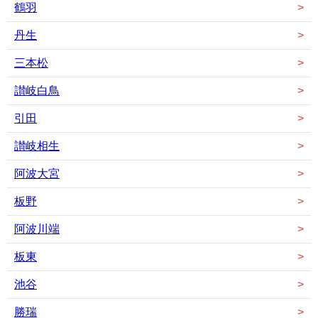
鶴羽
丹生
三本松
讃岐白鳥
引田
讃岐相生
阿波大宮
板野
阿波川端
板東
池谷
勝瑞