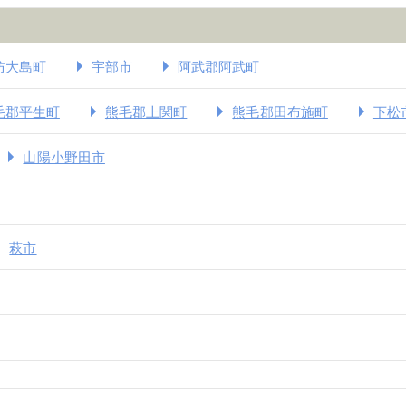
防大島町
宇部市
阿武郡阿武町
毛郡平生町
熊毛郡上関町
熊毛郡田布施町
下松
山陽小野田市
萩市