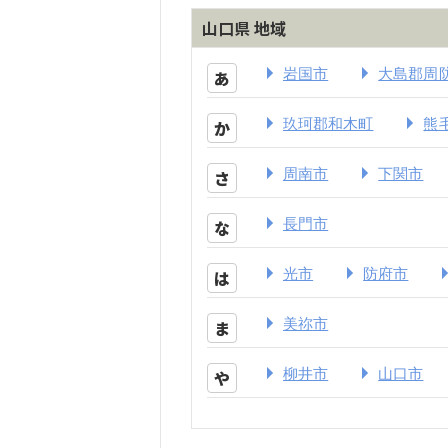
山口県 地域
岩国市
大島郡周
あ
玖珂郡和木町
熊
か
周南市
下関市
さ
長門市
な
光市
防府市
は
美祢市
ま
柳井市
山口市
や