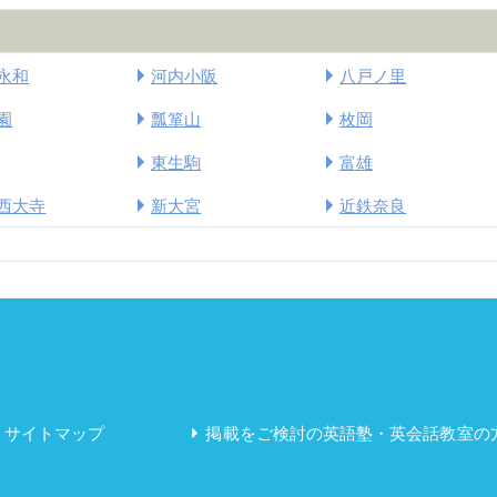
永和
河内小阪
八戸ノ里
園
瓢箪山
枚岡
東生駒
富雄
西大寺
新大宮
近鉄奈良
サイトマップ
掲載をご検討の英語塾・英会話教室の