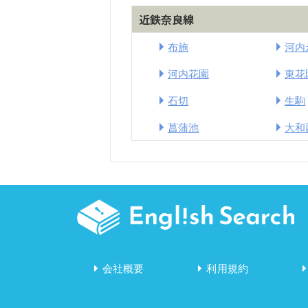
近鉄奈良線
布施
河内
河内花園
東花
石切
生駒
菖蒲池
大和
会社概要
利用規約