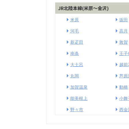
JR北陸本線(米原～金沢)
米原
坂田
河毛
高月
新疋田
敦賀
南条
王子
大土呂
越前
丸岡
芦原
加賀温泉
動橋
能美根上
小舞
野々市
西金