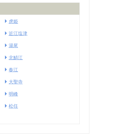
虎姫
近江塩津
湯尾
北鯖江
春江
大聖寺
明峰
松任