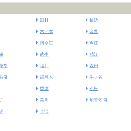
田村
長浜
木ノ本
余呉
南今庄
今庄
保
武生
鯖江
花堂
福井
森田
温泉
細呂木
牛ノ谷
粟津
小松
子
美川
加賀笠間
沢
金沢