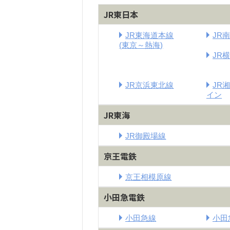
JR東日本
JR東海道本線
JR
(東京～熱海)
JR
JR京浜東北線
JR
イン
JR東海
JR御殿場線
京王電鉄
京王相模原線
小田急電鉄
小田急線
小田