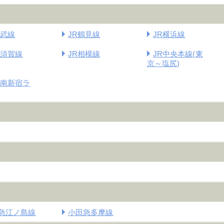
南武線
JR鶴見線
JR横浜線
横須賀線
JR相模線
JR中央本線(東
京～塩尻)
湘南新宿ラ
急江ノ島線
小田急多摩線