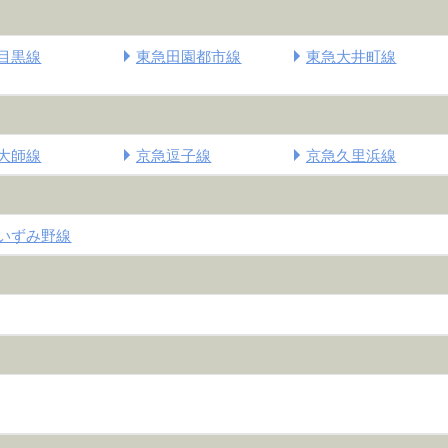
目黒線
東急田園都市線
東急大井町線
大師線
京急逗子線
京急久里浜線
いずみ野線